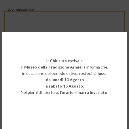
Il tuo messaggio
Privacy policy*:
Dichiaro di aver preso visione dell’informativa sul trattamento
dei dati personali
✨
Chiusura estiva
✨
(
Leggi qui
la nostra informativa e la nostra Privacy Policy)
Il
Museo della Tradizione Armiera
informa che,
in occasione del periodo estivo, resterà
chiuso
:
da lunedì 10 Agosto
a sabato 15 Agosto.
Nei giorni di apertura,
l’orario rimarrà invariato
.